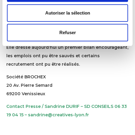
des temps de réalisation toujours plus courts ! ”.
Autoriser la sélection
Depuis sa restructuration, la société vénissianne a su
se réinventer et mettre au coeur de sa stratégie
l’innovation et l’écoute en se plaçant sur des axes
Refuser
porteurs de croissance.
Elle dresse aujourd’hui un premier bilan encourageant,
les emplois ont pu être sauvés et certains
recrutement ont pu être réalisés.
Société BROCHEX
20 Av. Pierre Semard
69200 Venissieux
Contact Presse / Sandrine DURIF – SD CONSEILS 06 33
19 04 15 – sandrine@creatives-lyon.fr