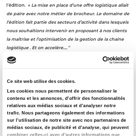
l’édition.
«
La mise en place d’une offre logistique allait
de paire avec notre métier de brocheur. Le domaine de
l’édition fait partie des secteurs d’activité dans lesquels
nous souhaitions intervenir en proposant à nos clients
la maîtrise et l’optimisation de la gestion de la chaine
logistique .
Et on accelère….
“
BROCHEX finalise la mise en place d’une solution «
Web to log “.
“
En quelques clics nous nous interfaçons directement
Ce site web utilise des cookies.
avec les e-shops de nos clients pour automatiser les
différents flux
”. Importation de leur catalogue
Les cookies nous permettent de personnaliser le
contenu et les annonces, d'offrir des fonctionnalités
produits, stocks en temps réels sur leur boutique,
relatives aux médias sociaux et d'analyser notre
importation automatique de leurs commandes et
trafic. Nous partageons également des informations
naturellement la mise à jour du statut et du tracking
sur l'utilisation de notre site avec nos partenaires de
médias sociaux, de publicité et d'analyse, qui peuvent
BROCHEX RÉ-INVESTIT SUR LE SEGMENT LE PLUS
combiner celles-ci avec d'autres informations que