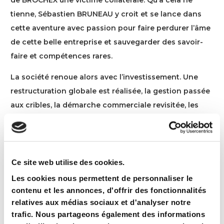
de BROCHEX une victime collatérale. Qu’à cela ne
tienne, Sébastien BRUNEAU y croit et se lance dans
cette aventure avec passion pour faire perdurer l’âme
de cette belle entreprise et sauvegarder des savoir-
faire et compétences rares.
La société renoue alors avec l’investissement. Une
restructuration globale est réalisée, la gestion passée
aux cribles, la démarche commerciale revisitée, les
postes de travail rationalisés et les machines
modernisées. “
Nous avons réfléchi à industrialiser
encore plus nos outils de travail et réinvesti afin de
rester en adéquation avec les attentes de nos clients
Ce site web utilise des cookies.
imprimeurs et annonceurs car le papier n’est pas mort
Les cookies nous permettent de personnaliser le
!”
. précise t-il.
“ Nous devons rester dans la course,
contenu et les annonces, d'offrir des fonctionnalités
relatives aux médias sociaux et d'analyser notre
trouver de nouveaux débouchés et relais de croissance
trafic. Nous partageons également des informations
pour être opérationnel et incisif dès cette fin d’année”.