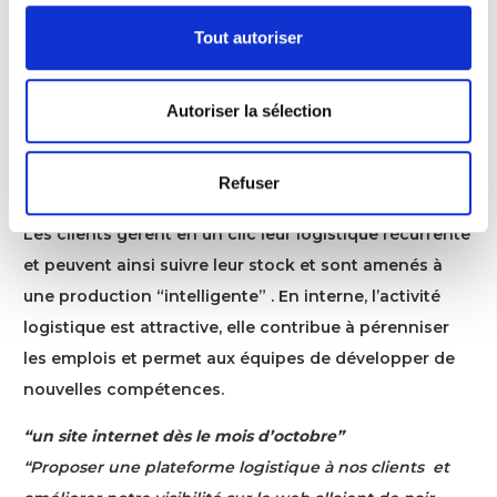
des points de vente (flyers, brochures, totem,
Tout autoriser
présentoirs …) et distribution sur l’ensemble des
réseaux de franchise. Cette offre ne se limite aux
revendeurs BtoB mais s’étend également à la
Autoriser la sélection
distribution auprès des particuliers BtoC, c’est ce que
nous faisons actuellement avec les Editions de Saxe”
Refuser
ajoute Sébastien Bruneau.
Les clients gèrent en un clic leur logistique récurrente
et peuvent ainsi suivre leur stock et sont amenés à
une production “intelligente” . En interne, l’activité
logistique est attractive, elle contribue à pérenniser
les emplois et permet aux équipes de développer de
nouvelles compétences.
“un site internet dès le mois d’octobre”
“Proposer une plateforme logistique à nos clients et